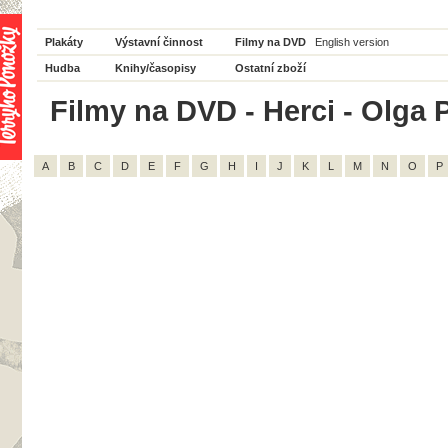
Plakáty
Výstavní činnost
Filmy na DVD
English version
Hudba
Knihy/časopisy
Ostatní zboží
Filmy na DVD - Herci - Olga P
A
B
C
D
E
F
G
H
I
J
K
L
M
N
O
P