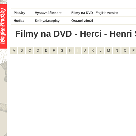
Plakáty
Výstavní činnost
Filmy na DVD
English version
Hudba
Knihy/časopisy
Ostatní zboží
Filmy na DVD - Herci - Henri 
A
B
C
D
E
F
G
H
I
J
K
L
M
N
O
P