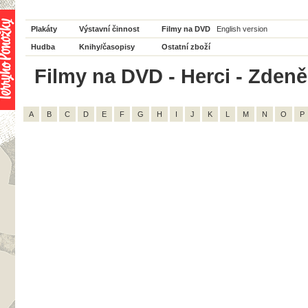
Plakáty
Výstavní činnost
Filmy na DVD
English version
Hudba
Knihy/časopisy
Ostatní zboží
Filmy na DVD - Herci - Zdeně
A
B
C
D
E
F
G
H
I
J
K
L
M
N
O
P