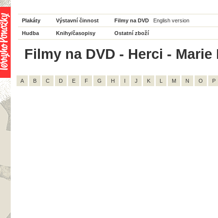
Plakáty
Výstavní činnost
Filmy na DVD
English version
Hudba
Knihy/časopisy
Ostatní zboží
Filmy na DVD - Herci - Marie
A
B
C
D
E
F
G
H
I
J
K
L
M
N
O
P