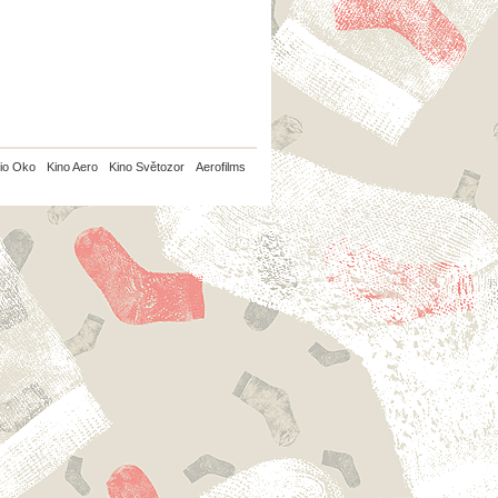
io Oko
Kino Aero
Kino Světozor
Aerofilms