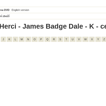
 na DVD
English version
ní zboží
Herci - James Badge Dale - K - c
J
K
L
M
N
O
P
Q
R
S
T
U
V
W
X
Y
Z