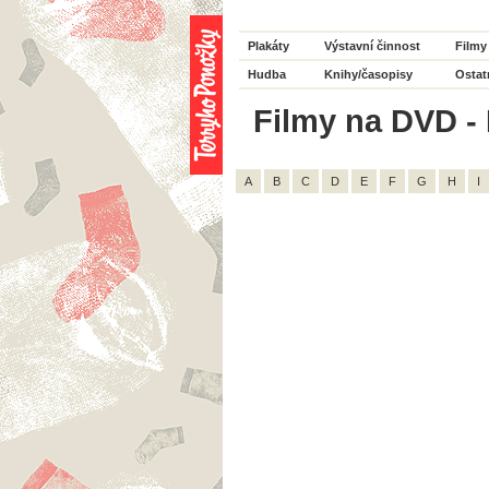
Plakáty
Výstavní činnost
Filmy
Hudba
Knihy/časopisy
Ostat
Filmy na DVD - 
A
B
C
D
E
F
G
H
I