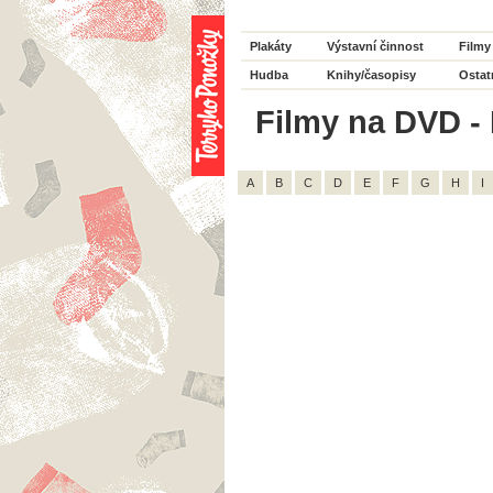
Plakáty
Výstavní činnost
Filmy
Hudba
Knihy/časopisy
Ostat
Filmy na DVD - 
A
B
C
D
E
F
G
H
I