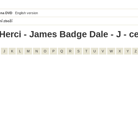
 na DVD
English version
ní zboží
Herci - James Badge Dale - J - c
J
K
L
M
N
O
P
Q
R
S
T
U
V
W
X
Y
Z