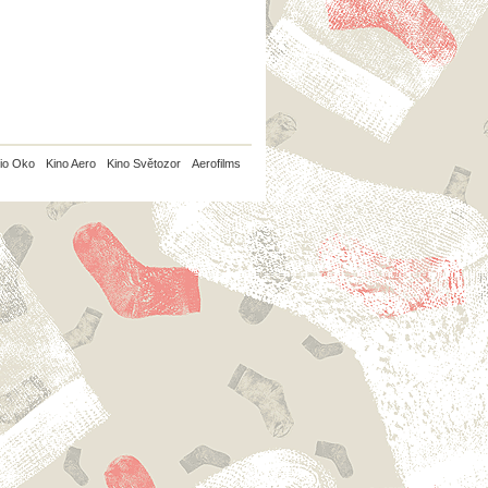
io Oko
Kino Aero
Kino Světozor
Aerofilms