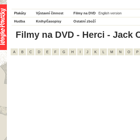
Plakáty
Výstavní činnost
Filmy na DVD
English version
Hudba
Knihy/časopisy
Ostatní zboží
Filmy na DVD - Herci - Jack C
A
B
C
D
E
F
G
H
I
J
K
L
M
N
O
P