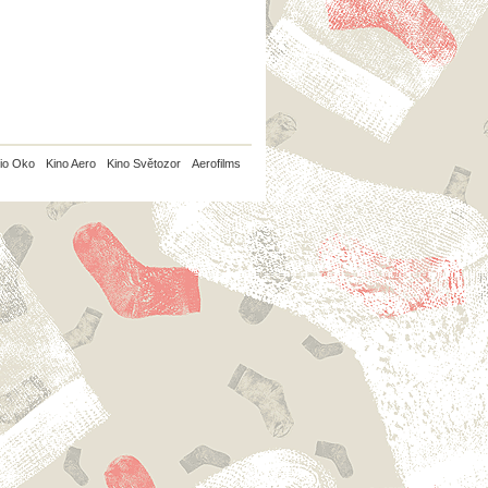
io Oko
Kino Aero
Kino Světozor
Aerofilms