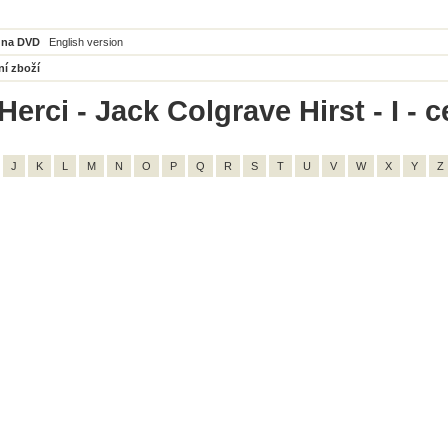
 na DVD
English version
ní zboží
erci - Jack Colgrave Hirst - I - 
J
K
L
M
N
O
P
Q
R
S
T
U
V
W
X
Y
Z