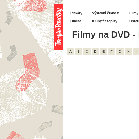
Plakáty
Výstavní činnost
Filmy
Hudba
Knihy/časopisy
Ostat
Filmy na DVD - H
A
B
C
D
E
F
G
H
I