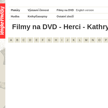
Plakáty
Výstavní činnost
Filmy na DVD
English version
Hudba
Knihy/časopisy
Ostatní zboží
Filmy na DVD - Herci - Kathry
A
B
C
D
E
F
G
H
I
J
K
L
M
N
O
P