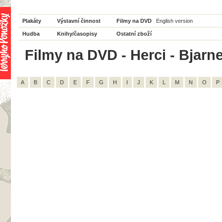
Plakáty
Výstavní činnost
Filmy na DVD
English version
Hudba
Knihy/časopisy
Ostatní zboží
Filmy na DVD - Herci - Bjarne
A
B
C
D
E
F
G
H
I
J
K
L
M
N
O
P