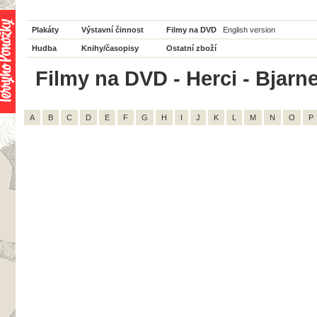
Plakáty
Výstavní činnost
Filmy na DVD
English version
Hudba
Knihy/časopisy
Ostatní zboží
Filmy na DVD - Herci - Bjarne
A
B
C
D
E
F
G
H
I
J
K
L
M
N
O
P