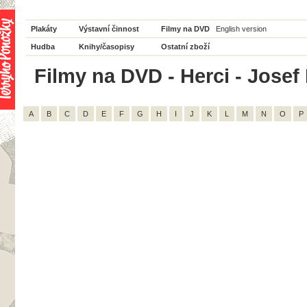
Plakáty
Výstavní činnost
Filmy na DVD
English version
Hudba
Knihy/časopisy
Ostatní zboží
Filmy na DVD - Herci - Josef 
A
B
C
D
E
F
G
H
I
J
K
L
M
N
O
P