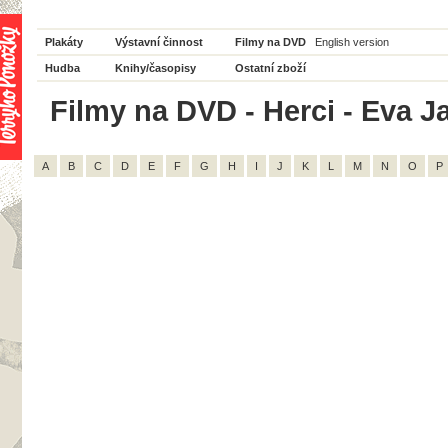
Plakáty
Výstavní činnost
Filmy na DVD
English version
Hudba
Knihy/časopisy
Ostatní zboží
Filmy na DVD - Herci - Eva J
A
B
C
D
E
F
G
H
I
J
K
L
M
N
O
P