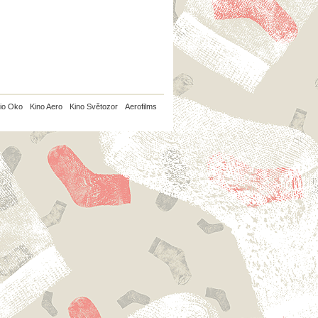
io Oko
Kino Aero
Kino Světozor
Aerofilms