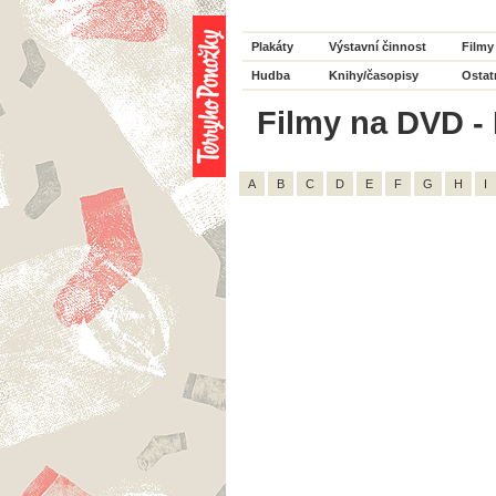
Plakáty
Výstavní činnost
Filmy
Hudba
Knihy/časopisy
Ostat
Filmy na DVD - 
A
B
C
D
E
F
G
H
I