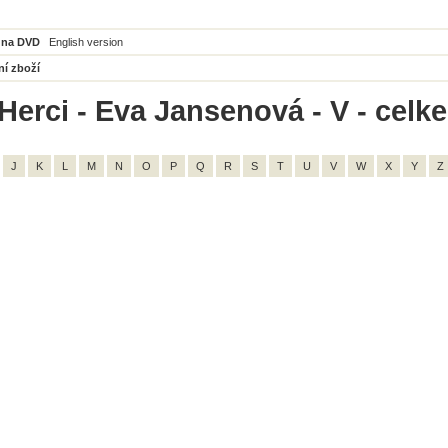
 na DVD
English version
ní zboží
Herci - Eva Jansenová - V - celk
J
K
L
M
N
O
P
Q
R
S
T
U
V
W
X
Y
Z