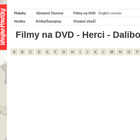
Plakáty
Výstavní činnost
Filmy na DVD
English version
Hudba
Knihy/časopisy
Ostatní zboží
Filmy na DVD - Herci - Dalibo
A
B
C
D
E
F
G
H
I
J
K
L
M
N
O
P