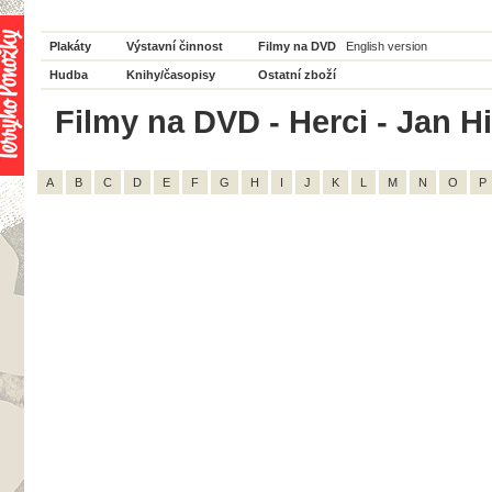
Plakáty
Výstavní činnost
Filmy na DVD
English version
Hudba
Knihy/časopisy
Ostatní zboží
Filmy na DVD - Herci - Jan Hi
A
B
C
D
E
F
G
H
I
J
K
L
M
N
O
P