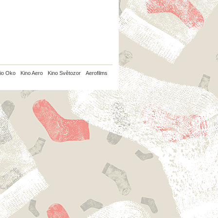
io Oko
Kino Aero
Kino Světozor
Aerofilms