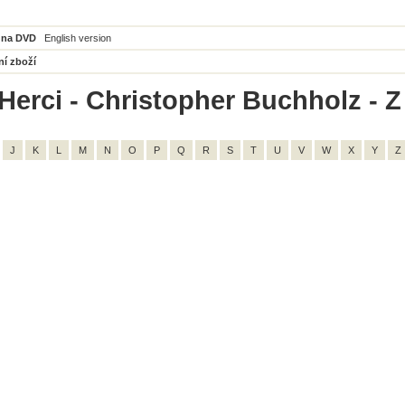
 na DVD
English version
ní zboží
Herci - Christopher Buchholz - Z
J
K
L
M
N
O
P
Q
R
S
T
U
V
W
X
Y
Z