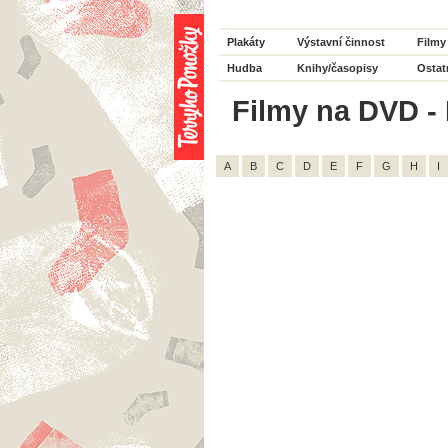
Plakáty
Výstavní činnost
Filmy
Hudba
Knihy/časopisy
Ostat
Filmy na DVD - 
A
B
C
D
E
F
G
H
I