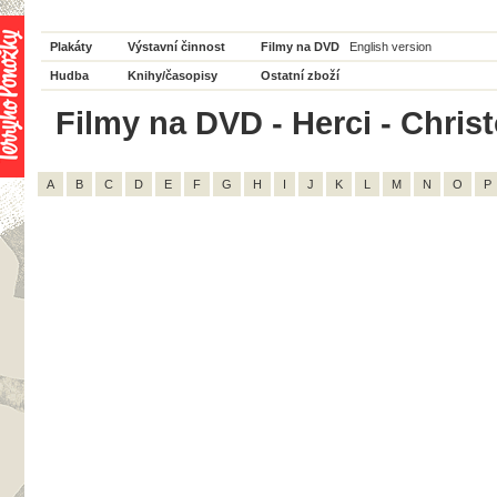
Plakáty
Výstavní činnost
Filmy na DVD
English version
Hudba
Knihy/časopisy
Ostatní zboží
Filmy na DVD - Herci - Chris
A
B
C
D
E
F
G
H
I
J
K
L
M
N
O
P