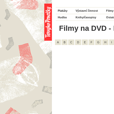
Plakáty
Výstavní činnost
Filmy
Hudba
Knihy/časopisy
Ostat
Filmy na DVD - 
A
B
C
D
E
F
G
H
I