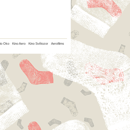
io Oko
Kino Aero
Kino Světozor
Aerofilms