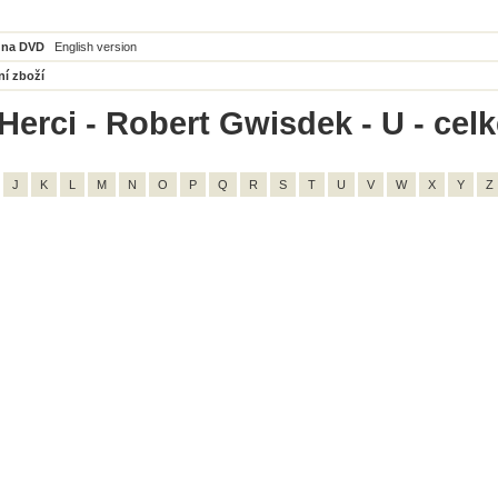
 na DVD
English version
ní zboží
Herci - Robert Gwisdek - U - cel
J
K
L
M
N
O
P
Q
R
S
T
U
V
W
X
Y
Z