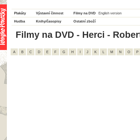
Plakáty
Výstavní činnost
Filmy na DVD
English version
Hudba
Knihy/časopisy
Ostatní zboží
Filmy na DVD - Herci - Rober
A
B
C
D
E
F
G
H
I
J
K
L
M
N
O
P