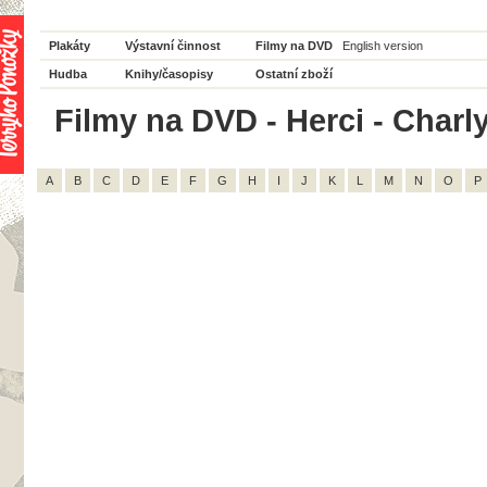
Plakáty
Výstavní činnost
Filmy na DVD
English version
Hudba
Knihy/časopisy
Ostatní zboží
Filmy na DVD - Herci - Charl
A
B
C
D
E
F
G
H
I
J
K
L
M
N
O
P