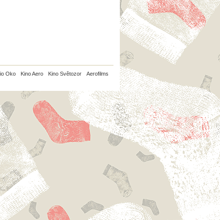
io Oko
Kino Aero
Kino Světozor
Aerofilms