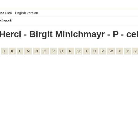
 na DVD
English version
ní zboží
Herci - Birgit Minichmayr - P - ce
J
K
L
M
N
O
P
Q
R
S
T
U
V
W
X
Y
Z