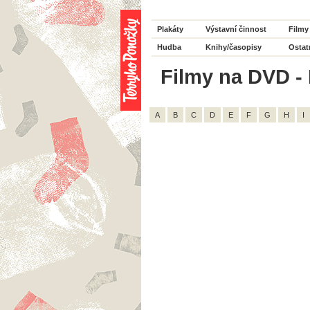
Plakáty
Výstavní činnost
Filmy
Hudba
Knihy/časopisy
Ostat
Filmy na DVD - 
A
B
C
D
E
F
G
H
I