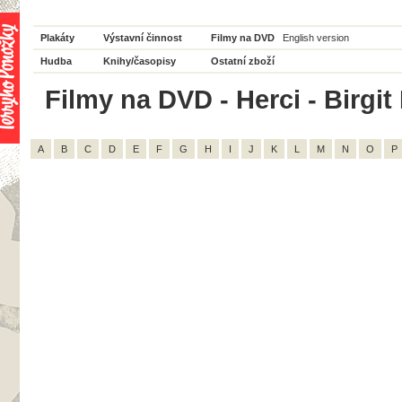
Plakáty
Výstavní činnost
Filmy na DVD
English version
Hudba
Knihy/časopisy
Ostatní zboží
Filmy na DVD - Herci - Birgit
A
B
C
D
E
F
G
H
I
J
K
L
M
N
O
P