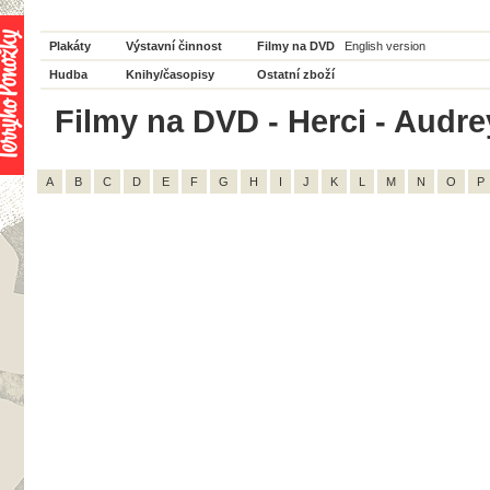
Plakáty
Výstavní činnost
Filmy na DVD
English version
Hudba
Knihy/časopisy
Ostatní zboží
Filmy na DVD - Herci - Audrey
A
B
C
D
E
F
G
H
I
J
K
L
M
N
O
P