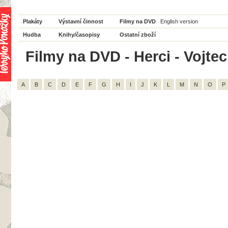
Plakáty
Výstavní činnost
Filmy na DVD
English version
Hudba
Knihy/časopisy
Ostatní zboží
Filmy na DVD - Herci - Vojtec
A
B
C
D
E
F
G
H
I
J
K
L
M
N
O
P