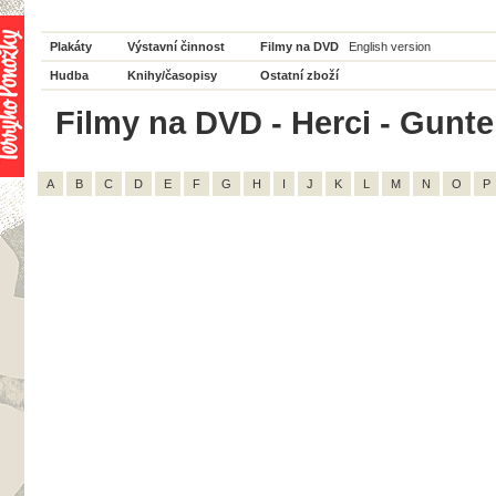
Plakáty
Výstavní činnost
Filmy na DVD
English version
Hudba
Knihy/časopisy
Ostatní zboží
Filmy na DVD - Herci - Gunte
A
B
C
D
E
F
G
H
I
J
K
L
M
N
O
P