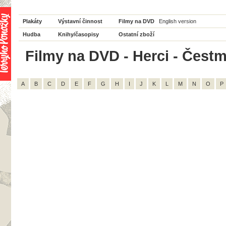
Plakáty
Výstavní činnost
Filmy na DVD
English version
Hudba
Knihy/časopisy
Ostatní zboží
Filmy na DVD - Herci - Čestmí
A
B
C
D
E
F
G
H
I
J
K
L
M
N
O
P