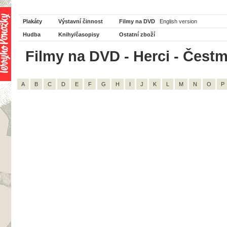
Plakáty
Výstavní činnost
Filmy na DVD
English version
Hudba
Knihy/časopisy
Ostatní zboží
Filmy na DVD - Herci - Čestmír
A
B
C
D
E
F
G
H
I
J
K
L
M
N
O
P