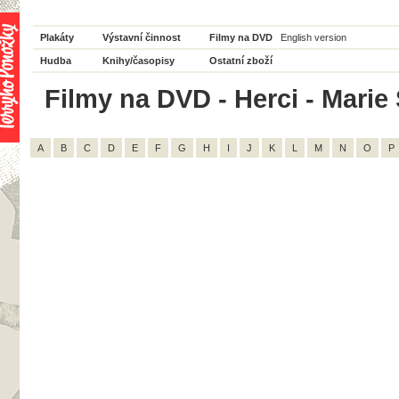
Plakáty
Výstavní činnost
Filmy na DVD
English version
Hudba
Knihy/časopisy
Ostatní zboží
Filmy na DVD - Herci - Marie 
A
B
C
D
E
F
G
H
I
J
K
L
M
N
O
P