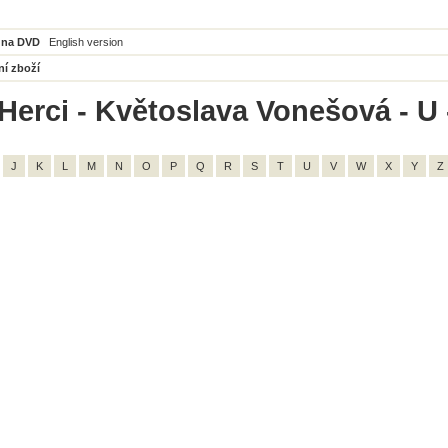
 na DVD
English version
ní zboží
Herci - Květoslava Vonešová - U 
J
K
L
M
N
O
P
Q
R
S
T
U
V
W
X
Y
Z