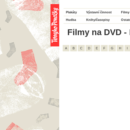
Plakáty
Výstavní činnost
Filmy
Hudba
Knihy/časopisy
Ostat
Filmy na DVD - 
A
B
C
D
E
F
G
H
I