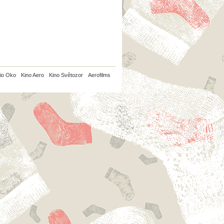
io Oko
Kino Aero
Kino Světozor
Aerofilms