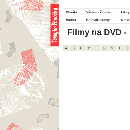
Plakáty
Výstavní činnost
Filmy
Hudba
Knihy/časopisy
Ostat
Filmy na DVD - 
A
B
C
D
E
F
G
H
I