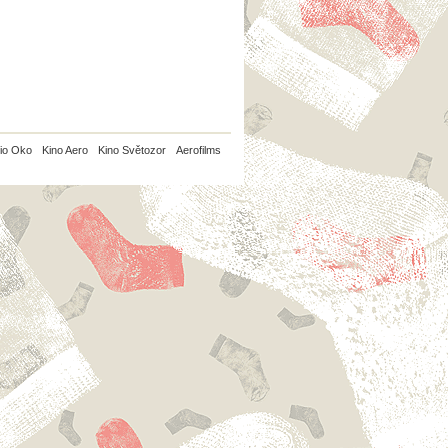
io Oko
Kino Aero
Kino Světozor
Aerofilms