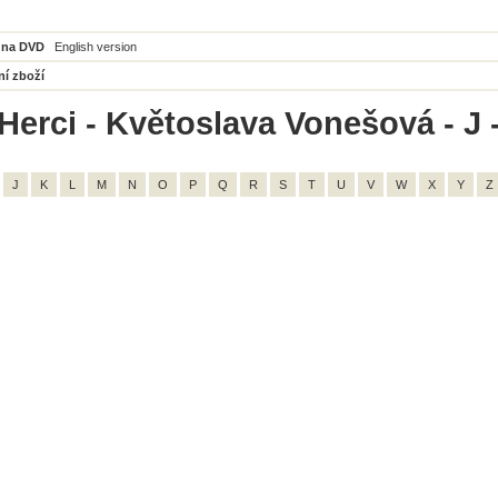
 na DVD
English version
ní zboží
Herci - Květoslava Vonešová - J 
J
K
L
M
N
O
P
Q
R
S
T
U
V
W
X
Y
Z