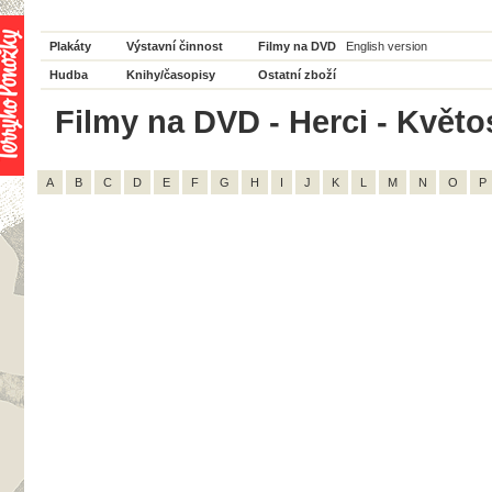
Plakáty
Výstavní činnost
Filmy na DVD
English version
Hudba
Knihy/časopisy
Ostatní zboží
Filmy na DVD - Herci - Květo
A
B
C
D
E
F
G
H
I
J
K
L
M
N
O
P