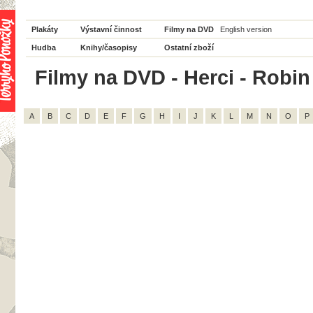
Plakáty
Výstavní činnost
Filmy na DVD
English version
Hudba
Knihy/časopisy
Ostatní zboží
Filmy na DVD - Herci - Robin 
A
B
C
D
E
F
G
H
I
J
K
L
M
N
O
P