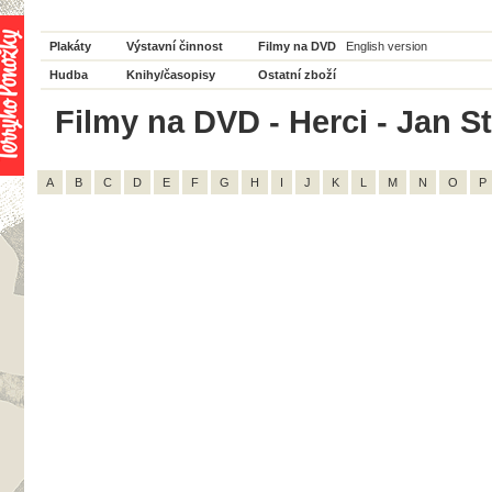
Plakáty
Výstavní činnost
Filmy na DVD
English version
Hudba
Knihy/časopisy
Ostatní zboží
Filmy na DVD - Herci - Jan St
A
B
C
D
E
F
G
H
I
J
K
L
M
N
O
P