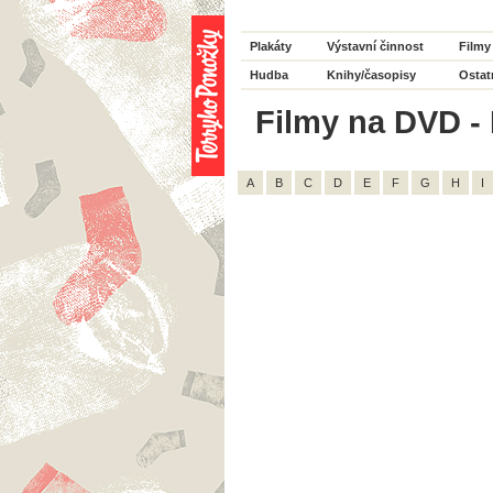
Plakáty
Výstavní činnost
Filmy
Hudba
Knihy/časopisy
Ostat
Filmy na DVD - 
A
B
C
D
E
F
G
H
I