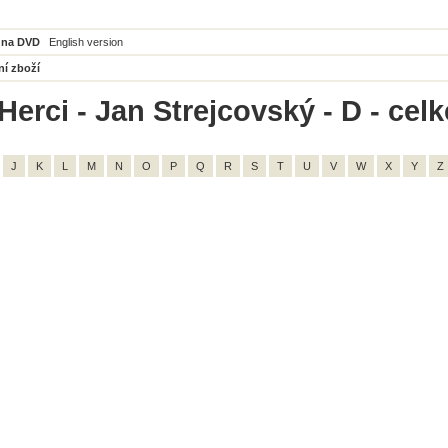
 na DVD
English version
ní zboží
Herci - Jan Strejcovský - D - cel
J
K
L
M
N
O
P
Q
R
S
T
U
V
W
X
Y
Z