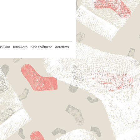
io Oko
Kino Aero
Kino Světozor
Aerofilms