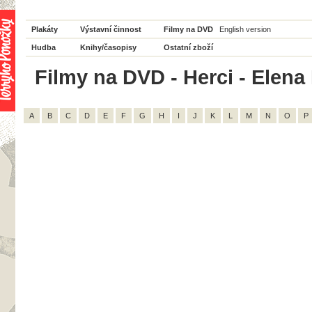
Plakáty
Výstavní činnost
Filmy na DVD
English version
Hudba
Knihy/časopisy
Ostatní zboží
Filmy na DVD - Herci - Elena
A
B
C
D
E
F
G
H
I
J
K
L
M
N
O
P