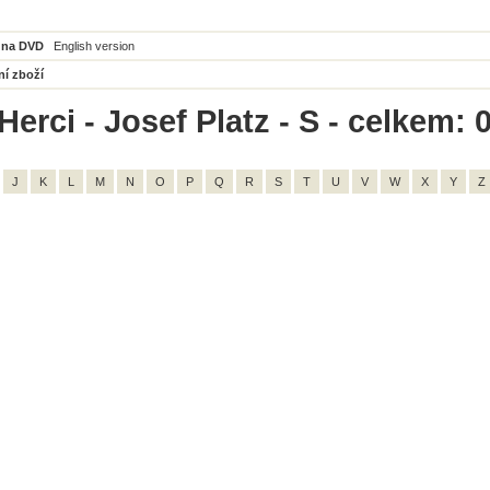
 na DVD
English version
ní zboží
erci - Josef Platz - S - celkem: 
J
K
L
M
N
O
P
Q
R
S
T
U
V
W
X
Y
Z