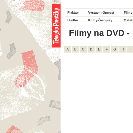
Plakáty
Výstavní činnost
Filmy
Hudba
Knihy/časopisy
Ostat
Filmy na DVD - H
A
B
C
D
E
F
G
H
I