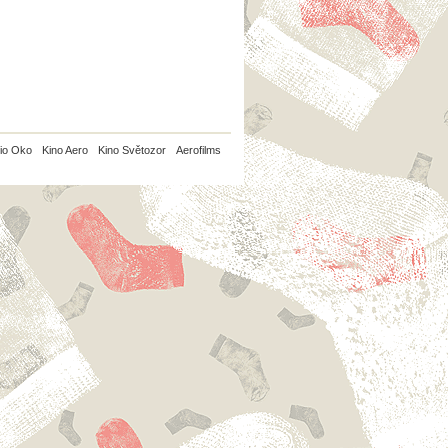
io Oko
Kino Aero
Kino Světozor
Aerofilms