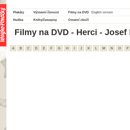
Plakáty
Výstavní činnost
Filmy na DVD
English version
Hudba
Knihy/časopisy
Ostatní zboží
Filmy na DVD - Herci - Josef 
A
B
C
D
E
F
G
H
I
J
K
L
M
N
O
P