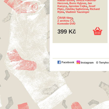
Radan Rusev
,
Tereza Pokorná-
Herzová
,
Boris Hybner
,
Jan
Kanyza
,
Jaroslav Čejka
,
Josef
Platz
,
Zdeňka Sajfertová
,
Richard
Rýda
,
Vladimír Tausinger
ČR/SR filmy
,
Z archivu ČT
,
Komedie-DVD
399 Kč
Facebook
Instagram
O Terryh