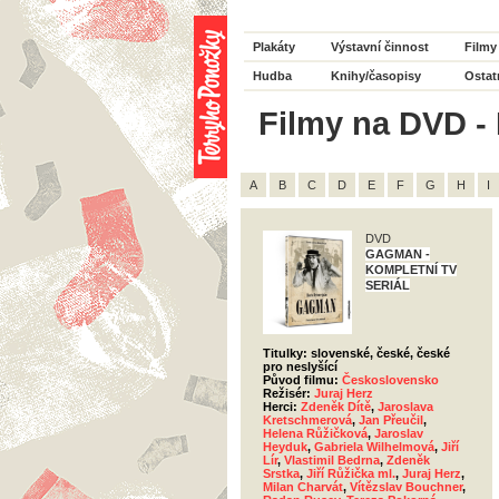
Plakáty
Výstavní činnost
Filmy
Hudba
Knihy/časopisy
Ostat
Filmy na DVD - H
A
B
C
D
E
F
G
H
I
DVD
GAGMAN -
KOMPLETNÍ TV
SERIÁL
Titulky: slovenské, české, české
pro neslyšící
Původ filmu:
Československo
Režisér:
Juraj Herz
Herci:
Zdeněk Dítě
,
Jaroslava
Kretschmerová
,
Jan Přeučil
,
Helena Růžičková
,
Jaroslav
Heyduk
,
Gabriela Wilhelmová
,
Jiří
Lír
,
Vlastimil Bedrna
,
Zdeněk
Srstka
,
Jiří Růžička ml.
,
Juraj Herz
,
Milan Charvát
,
Vítězslav Bouchner
,