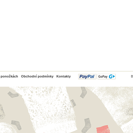
PayPal
o ponožkách
Obchodní podmínky
Kontakty
B