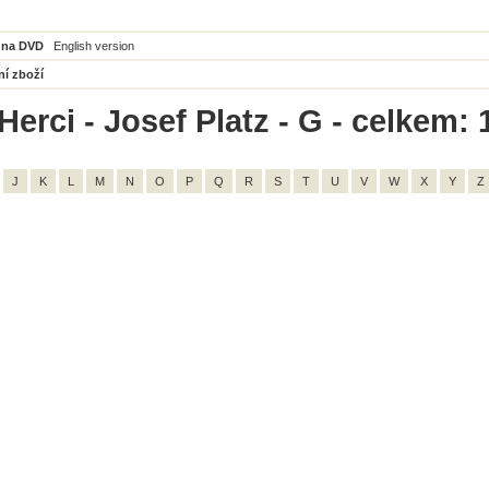
 na DVD
English version
ní zboží
erci - Josef Platz - G - celkem: 
J
K
L
M
N
O
P
Q
R
S
T
U
V
W
X
Y
Z