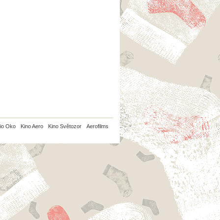
io Oko
Kino Aero
Kino Světozor
Aerofilms