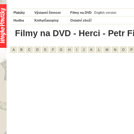
Plakáty
Výstavní činnost
Filmy na DVD
English version
Hudba
Knihy/časopisy
Ostatní zboží
Filmy na DVD - Herci - Petr Fi
A
B
C
D
E
F
G
H
I
J
K
L
M
N
O
P