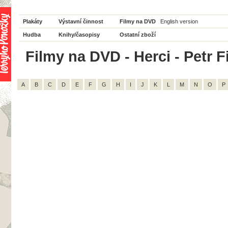
Plakáty
Výstavní činnost
Filmy na DVD
English version
Hudba
Knihy/časopisy
Ostatní zboží
Filmy na DVD - Herci - Petr Fi
A
B
C
D
E
F
G
H
I
J
K
L
M
N
O
P