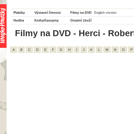
Plakáty
Výstavní činnost
Filmy na DVD
English version
Hudba
Knihy/časopisy
Ostatní zboží
Filmy na DVD - Herci - Robert
A
B
C
D
E
F
G
H
I
J
K
L
M
N
O
P