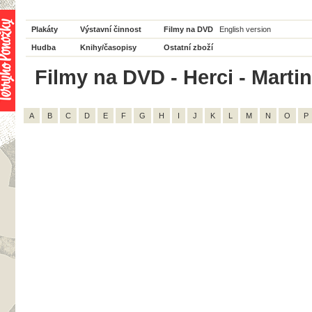
Plakáty
Výstavní činnost
Filmy na DVD
English version
Hudba
Knihy/časopisy
Ostatní zboží
Filmy na DVD - Herci - Martin
A
B
C
D
E
F
G
H
I
J
K
L
M
N
O
P