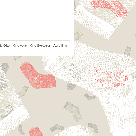
io Oko
Kino Aero
Kino Světozor
Aerofilms