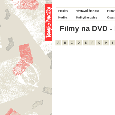
Plakáty
Výstavní činnost
Filmy
Hudba
Knihy/časopisy
Ostat
Filmy na DVD - H
A
B
C
D
E
F
G
H
I