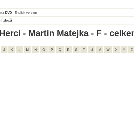
 na DVD
English version
ní zboží
erci - Martin Matejka - F - celke
J
K
L
M
N
O
P
Q
R
S
T
U
V
W
X
Y
Z