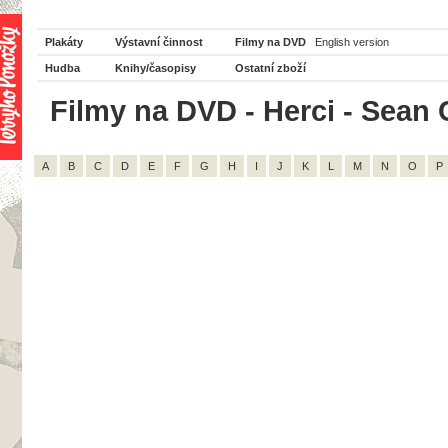
Plakáty
Výstavní činnost
Filmy na DVD
English version
Hudba
Knihy/časopisy
Ostatní zboží
Filmy na DVD - Herci - Sean C
A
B
C
D
E
F
G
H
I
J
K
L
M
N
O
P