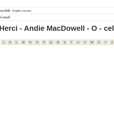
 na DVD
English version
ní zboží
Herci - Andie MacDowell - O - ce
J
K
L
M
N
O
P
Q
R
S
T
U
V
W
X
Y
Z