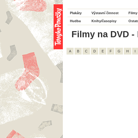
Plakáty
Výstavní činnost
Filmy
Hudba
Knihy/časopisy
Ostat
Filmy na DVD - 
A
B
C
D
E
F
G
H
I