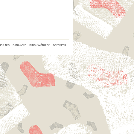
io Oko
Kino Aero
Kino Světozor
Aerofilms