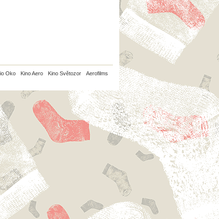
io Oko
Kino Aero
Kino Světozor
Aerofilms