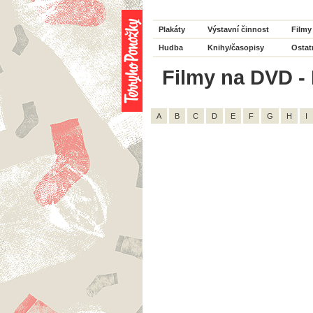
Plakáty
Výstavní činnost
Filmy
Hudba
Knihy/časopisy
Ostat
Filmy na DVD - 
A
B
C
D
E
F
G
H
I