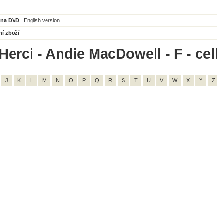
 na DVD
English version
ní zboží
Herci - Andie MacDowell - F - ce
J
K
L
M
N
O
P
Q
R
S
T
U
V
W
X
Y
Z