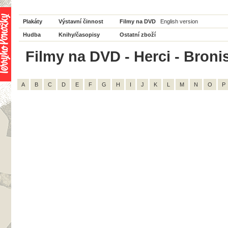
Plakáty
Výstavní činnost
Filmy na DVD
English version
Hudba
Knihy/časopisy
Ostatní zboží
Filmy na DVD - Herci - Bronis
A
B
C
D
E
F
G
H
I
J
K
L
M
N
O
P