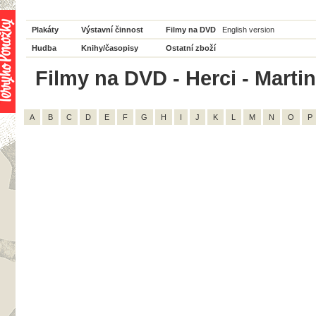
Plakáty
Výstavní činnost
Filmy na DVD
English version
Hudba
Knihy/časopisy
Ostatní zboží
Filmy na DVD - Herci - Martin
A
B
C
D
E
F
G
H
I
J
K
L
M
N
O
P