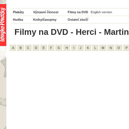
Plakáty
Výstavní činnost
Filmy na DVD
English version
Hudba
Knihy/časopisy
Ostatní zboží
Filmy na DVD - Herci - Martin
A
B
C
D
E
F
G
H
I
J
K
L
M
N
O
P